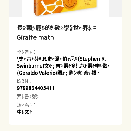
長頸鹿的數學世界 =
Giraffe math
作者：
\史帝芬.R.史溫伯尼(Stephen R.
Swinburne)文 ; 吉雷多.范雷李歐
(Geraldo Valerio)圖 ; 劉清彥譯
ISBN：
9789864405411
索書號：
語系：
中文