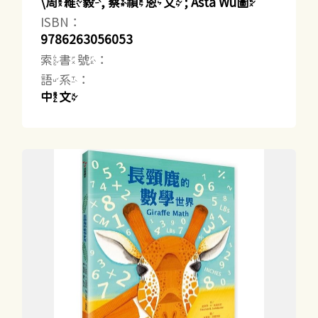
\周維毅, 蔡禎恩文 ; Asta Wu圖
ISBN：
9786263056053
索書號：
語系：
中文