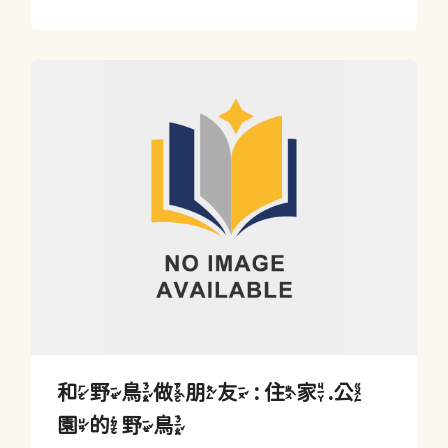
和野鳥做朋友 : 住家.公
園的野鳥