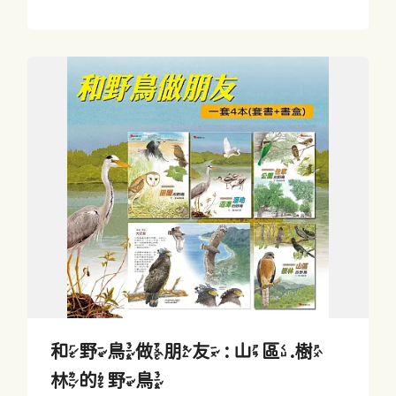
和野鳥做朋友 : 山區.樹
林的野鳥