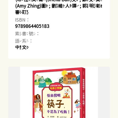
(Amy Zhing)圖 ; 劉維人譯 ; 郭明彰
審訂
ISBN：
9789864405183
索書號：
語系：
中文