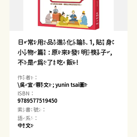
日常用品進化論. 1, 貼身
小物篇 : 原來發明筷子,
不是為了吃飯!
作者：
\吳宜蓉文 ; yunin tsai圖
ISBN：
9789577519450
索書號：
語系：
中文