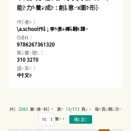
能力養成 : 創意x圖形
作者：
\a.school作 ; 李彥樺翻譯
ISBN：
9786267361320
索書號：
310 3270
語系：
中文
共
2583
筆資料，第
13/173
頁，每頁顯示
筆，