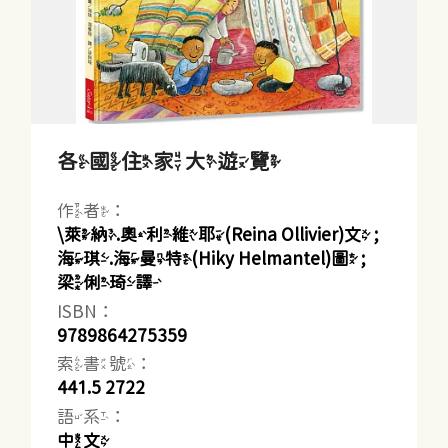
各國住家大遊覽
作者：
\萊納.奧利維耶(Reina Ollivier)文 ;
海琪.海曼特(Hiky Helmantel)圖 ;
梁俐琦譯
ISBN：
9789864275359
索書號：
441.5 2722
語系：
中文