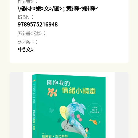
作者：
\權才媛文/圖 ; 黃譯嫻譯
ISBN：
9789575216948
索書號：
語系：
中文