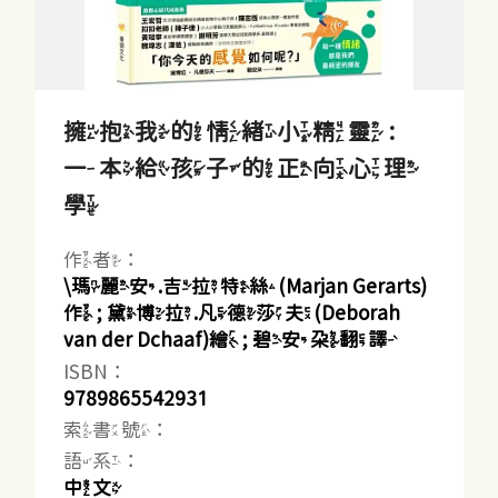
擁抱我的情緒小精靈 :
一本給孩子的正向心理
學
作者：
\瑪麗安.吉拉特絲(Marjan Gerarts)
作 ; 黛博拉.凡德莎夫(Deborah
van der Dchaaf)繪 ; 碧安朵翻譯
ISBN：
9789865542931
索書號：
語系：
中文