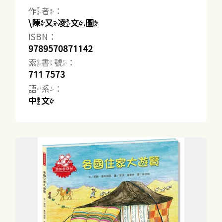
作者：
\陳又凌文.圖
ISBN：
9789570871142
索書號：
711 7573
語系：
中文