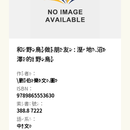
和野鳥做朋友 : 溼地.沼
澤的野鳥
作者：
\劉伯樂文.圖
ISBN：
9789865553630
索書號：
388.8 7222
語系：
中文