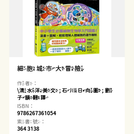
細胞城市大冒險
作者：
\清水洋美文 ; 石川日向圖 ; 劉
子韻翻譯
ISBN：
9786267361054
索書號：
364 3138