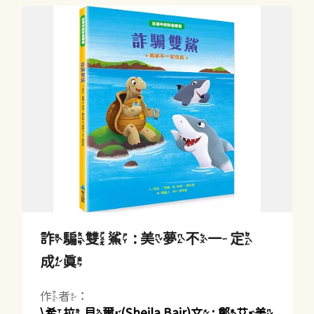
詐騙雙鯊 : 美夢不一定
成真
作者：
\希拉.貝爾(Sheila Bair)文 ; 鄭艾美