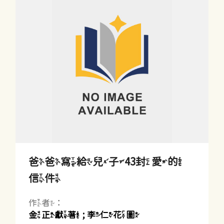
爸爸寫給兒子43封愛的
信件
作者：
金正獻著 ; 李仁花圖