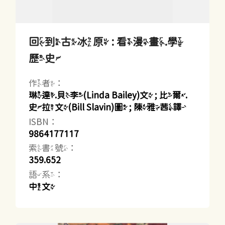
回到古冰原 : 看漫畫.學
歷史
作者：
琳達.貝李(Linda Bailey)文 ; 比爾.
史拉文(Bill Slavin)圖 ; 陳雅茜譯
ISBN：
9864177117
索書號：
359.652
語系：
中文