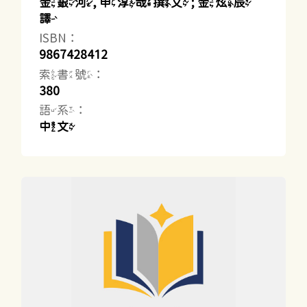
金銀河, 申淳哉撰文 ; 金炫辰
譯
ISBN：
9867428412
索書號：
380
語系：
中文