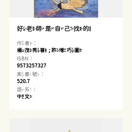
好老師是自己找的
作者：
楊茂秀著 ; 許增巧圖
ISBN：
9573257327
索書號：
520.7
語系：
中文