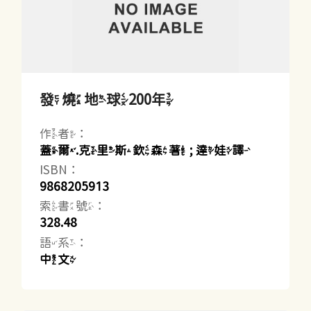
發燒地球200年
作者：
蓋爾.克里斯欽森著 ; 達娃譯
ISBN：
9868205913
索書號：
328.48
語系：
中文