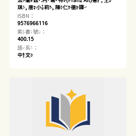
法蘭茲.阿爾特(Franz Alt)著 ; 王
琪, 唐小莉, 陳仁德譯
ISBN：
9576966116
索書號：
400.15
語系：
中文