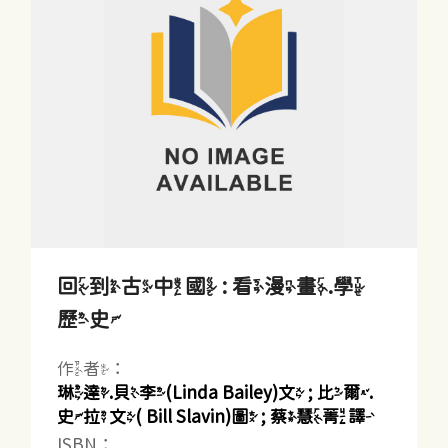
回到古中國 : 看漫畫.學
歷史
作者：
琳達.貝李(Linda Bailey)文 ; 比爾.
史拉文( Bill Slavin)圖 ; 蔡慧菁譯
ISBN：