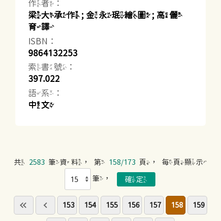
作者：
梁大承作 ; 金永珉繪圖 ; 高儷
育譯
ISBN：
9864132253
索書號：
397.022
語系：
中文
共
2583
筆資料，第
158/173
頁，每頁顯示
筆，
153
154
155
156
157
158
159