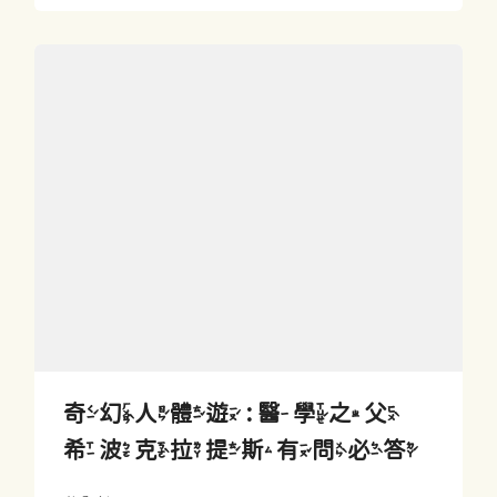
奇幻人體遊 : 醫學之父
希波克拉提斯有問必答