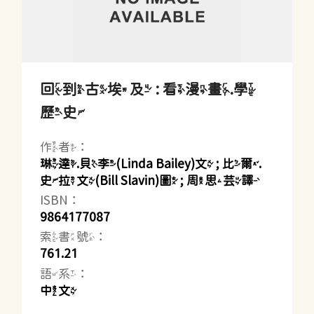
回到古埃及 : 看漫畫.學
歷史
作者：
琳達.貝李(Linda Bailey)文 ; 比爾.
史拉文(Bill Slavin)圖 ; 周思芸譯
ISBN：
9864177087
索書號：
761.21
語系：
中文