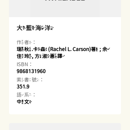
大藍海洋
作者：
瑞秋.卡森(Rachel L. Carson)著 ; 余
佳玲, 方淑惠譯
ISBN：
9868131960
索書號：
351.9
語系：
中文