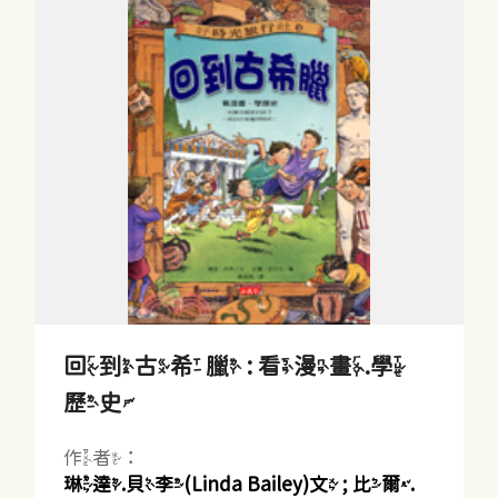
回到古希臘 : 看漫畫.學
歷史
作者：
琳達.貝李(Linda Bailey)文 ; 比爾.