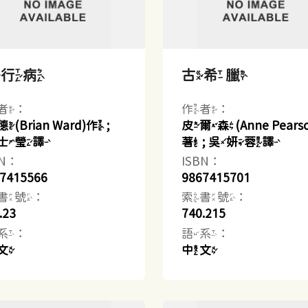
流行病
古希臘
者：
作者：
(Brian Ward)作 ;
皮爾森(Anne Pearso
士瑩譯
著 ; 吳妍蓉譯
BN：
ISBN：
7415566
9867415701
書號：
索書號：
.23
740.215
系：
語系：
文
中文