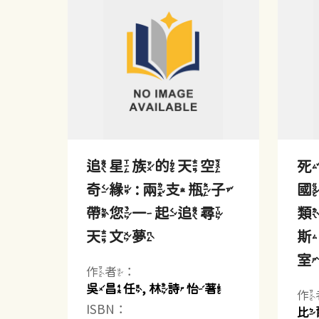
追星族的天空
死
奇緣 : 兩支瓶子
帶您一起追尋
類
天文夢
室 
作者：
吳昌任, 林詩怡著
作
ISBN：
比爾