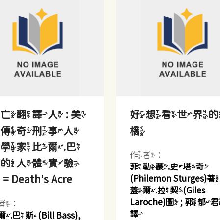
亡翻譯人 : 美
好想看世界
國傳奇刑事人
橋
學家比爾.巴
作者：
斯的人體實驗
菲勒蒙.史塔奇
= Death's Acre
(Philemon Sturges)著 
蓋爾.拉契(Giles
Laroche)圖 ; 郭郁
者：
譯
.巴斯(Bill Bass),