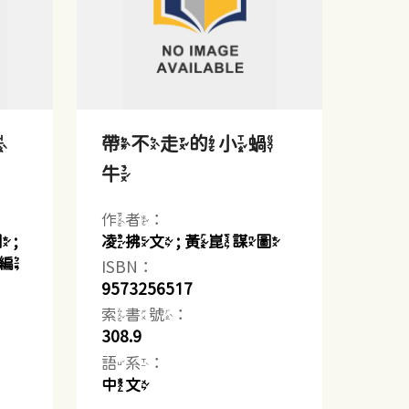
叫
帶不走的小蝸
牛
作者：
 ;
凌拂文 ; 黃崑謀圖
編
ISBN：
9573256517
索書號：
308.9
語系：
中文