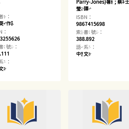
記
Parry-Jones)著 ; 蔡
瑩譯
者：
ISBN：
萸作
9867415698
BN：
索書號：
3255626
388.892
書號：
語系：
.111
中文
系：
文