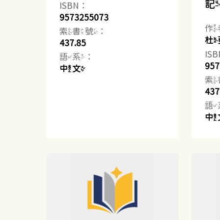
ISBN：
9573255073
作
索書號：
杜
437.85
IS
語系：
957
中文
索
437
語
中