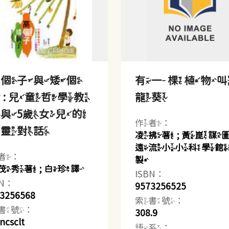
高個子與矮個
有一棵植物
 : 兒童哲學教
龍葵
與5歲女兒的
作者：
心靈對話
凌拂著 ; 黃崑謀圖
遠流小小科學館
者：
製
茂秀著 ; 白珍譯
ISBN：
BN：
9573256525
3256568
索書號：
書號：
308.9
ncsclt
語系：