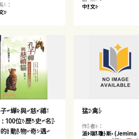
系：
中文
文
孔子蟬與慈禧
猛禽
 : 100位歷史名
作者：
人的動物奇遇
派瑞瓊斯(Jemima