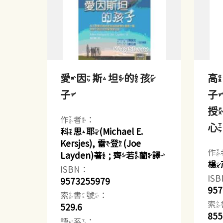
愛因斯坦的孩
子
子
授
作者：
科思耶(Michael E.
Kersjes), 雷登(Joe
作
Layden)著 ; 齊若蘭譯
楊
ISBN：
IS
9573255979
957
索書號：
索
529.6
855
語系：