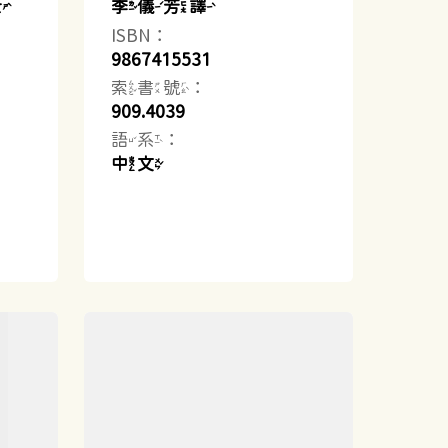
士
李儀芳譯
ISBN：
9867415531
索書號：
909.4039
語系：
中文