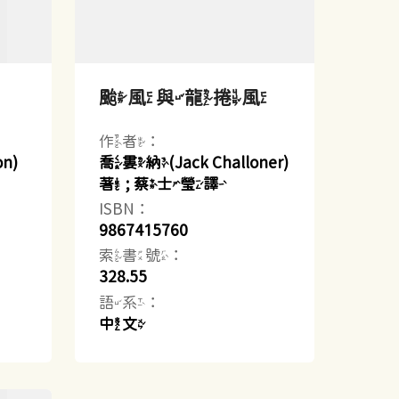
颱風與龍捲風
作者：
n)
喬婁納(Jack Challoner)
著 ; 蔡士瑩譯
ISBN：
9867415760
索書號：
328.55
語系：
中文