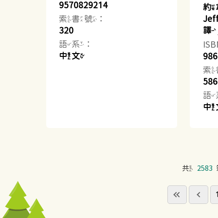
9570829214
約
索書號：
Je
320
譯
語系：
IS
中文
986
索
586
語
中
共
2583