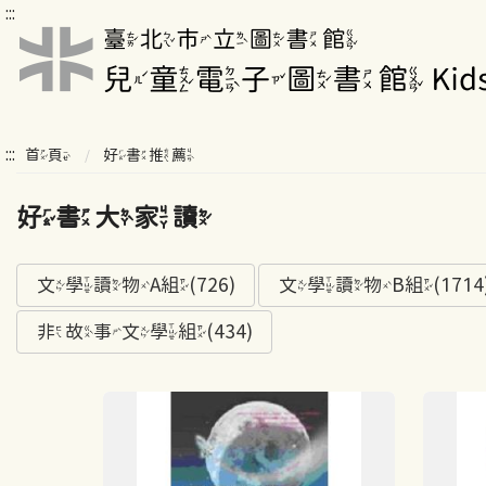
:::
:::
首頁
好書推薦
好書大家讀
文學讀物A組(726)
文學讀物B組(1714
非故事文學組(434)