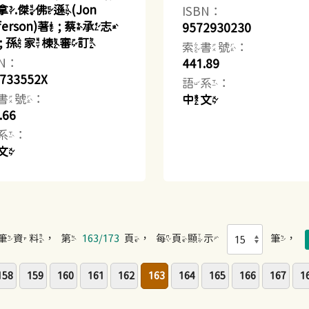
拿.傑佛遜(Jon
ISBN：
fferson)著 ; 蔡承志
9572930230
 ; 孫家棟審訂
索書號：
BN：
441.89
733552X
語系：
書號：
中文
.66
系：
文
筆資料，第
163/173
頁，每頁顯示
筆，
158
159
160
161
162
163
164
165
166
167
1