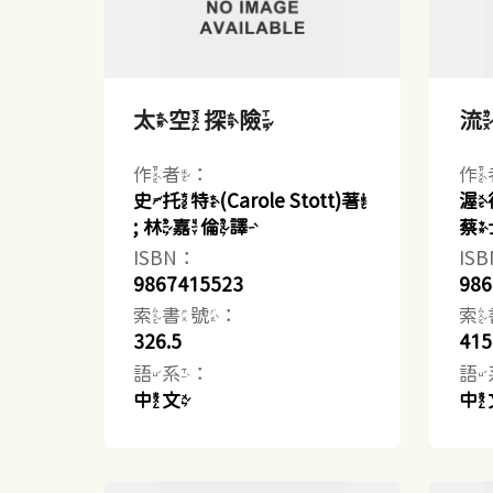
太空探險
作者：
作
史托特(Carole Stott)著
渥德
; 林嘉倫譯
蔡
ISBN：
IS
9867415523
986
索書號：
索
326.5
415
語系：
語
中文
中