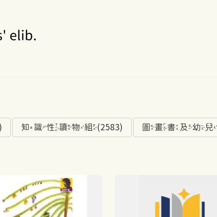
)
知識性讀物組(2583)
圖畫書及幼兒讀物