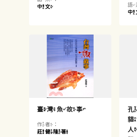
語
中文
中
臺灣魚故事
貓
作者：
莊健隆著