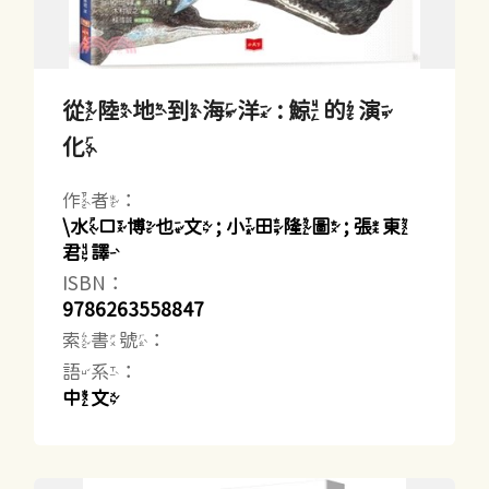
從陸地到海洋 : 鯨的演
化
作者：
\水口博也文 ; 小田隆圖 ; 張東
君譯
ISBN：
9786263558847
索書號：
語系：
中文