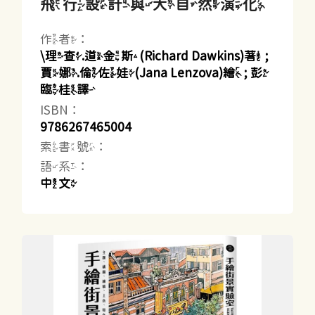
飛行設計與大自然演化
作者：
\理查.道金斯(Richard Dawkins)著 ;
賈娜.倫佐娃(Jana Lenzova)繪 ; 彭
臨桂譯
ISBN：
9786267465004
索書號：
語系：
中文