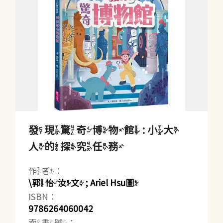
發現驚奇博物館 : 小大
人的探究任務
作者：
\郭怡汝文 ; Ariel Hsu圖
ISBN：
9786264060042
索書號：