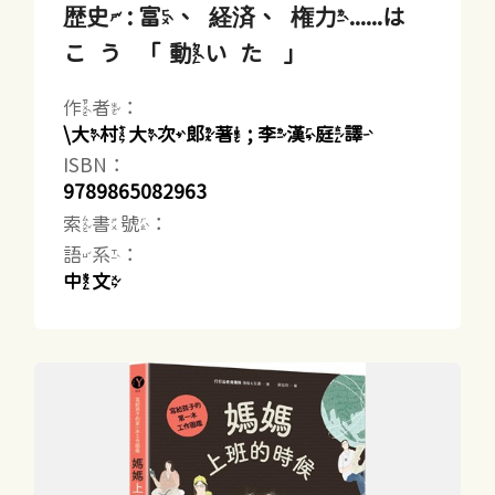
歴史 : 富、経済、権力......は
こう「動いた」
作者：
\大村大次郎著 ; 李漢庭譯
ISBN：
9789865082963
索書號：
語系：
中文