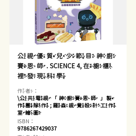
公視優質兒少節目 神廚
賽恩師. SCIENCE 4, 在櫥櫃
裡發現科學
作者：
\公共電視「神廚賽恩師」製
作團隊作 ; 羅森視覺設計工作
室繪圖
ISBN：
9786267429037