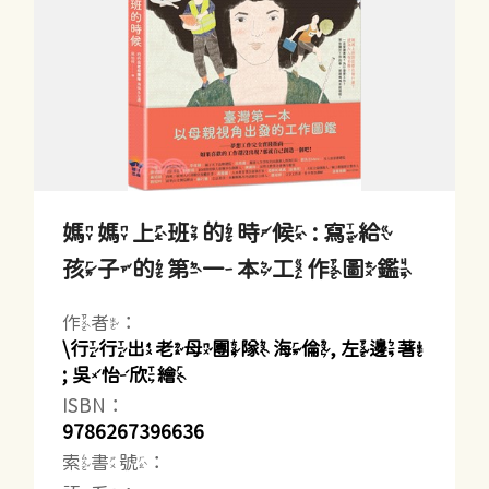
媽媽上班的時候 : 寫給
孩子的第一本工作圖鑑
作者：
\行行出老母團隊 海倫, 左邊著
; 吳怡欣繪
ISBN：
9786267396636
索書號：