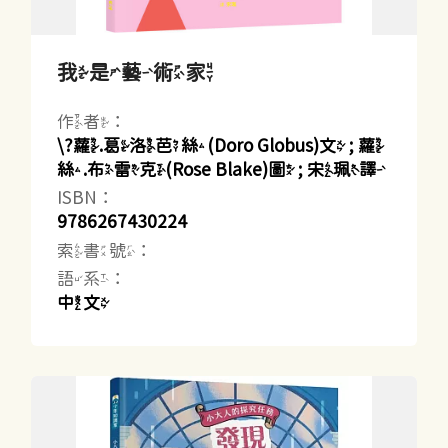
我是藝術家
作者：
\?蘿.葛洛芭絲(Doro Globus)文 ; 蘿
絲.布雷克(Rose Blake)圖 ; 宋珮譯
ISBN：
9786267430224
索書號：
語系：
中文