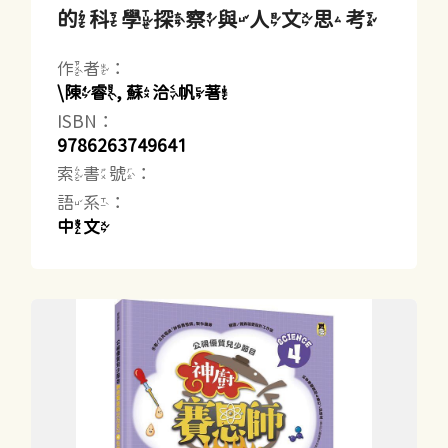
的科學探察與人文思考
作者：
\陳睿, 蘇洽帆著
ISBN：
9786263749641
索書號：
語系：
中文