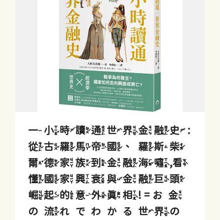
一小時讀通世界金融史 :
從古羅馬帝國、羅斯柴
爾德家族到金融海嘯,看
懂國家興衰與金融巨頭
崛起的意外真相! = お金
の流れでわかる世界の