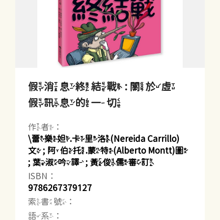
假消息終結戰 : 關於虛
假訊息的一切
作者：
\蕾樂妲.卡里洛(Nereida Carrillo)
文 ; 阿伯托.蒙特(Alberto Montt)圖
; 葉淑吟譯 ; 黃俊儒審訂
ISBN：
9786267379127
索書號：
語系：