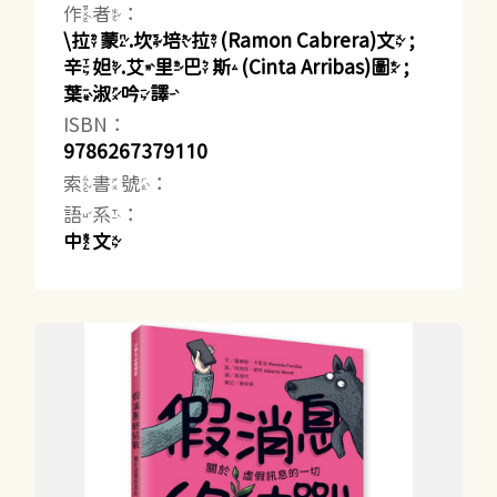
作者：
\拉蒙.坎培拉(Ramon Cabrera)文 ;
辛妲.艾里巴斯(Cinta Arribas)圖 ;
葉淑吟譯
ISBN：
9786267379110
索書號：
語系：
中文