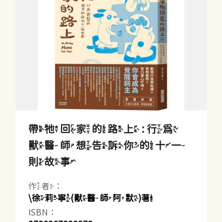
帶牠回家的路上 : 行為
獸醫師想告訴你的十一
則故事
作者：
\徐莉寧(獸醫師阿默)著
ISBN：