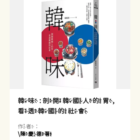
韓味 : 剖開韓國人的胃,
看透韓國的社會
作者：
\陳慶德著