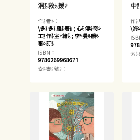
洞救援
作者：
作
\多多羅著 ; 心傳奇
\
工作室繪 ; 李曼韻
IS
審訂
978
ISBN：
索
9786269968671
索書號：