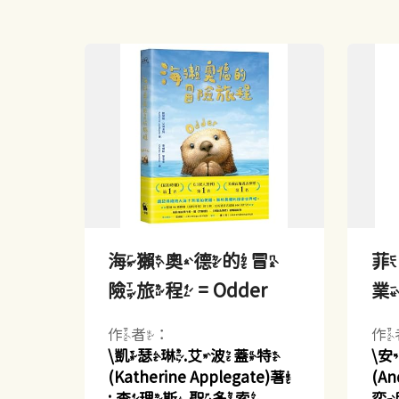
海獺奧德的冒
險旅程 = Odder
作者：
作
\凱瑟琳.艾波蓋特
\
(Katherine Applegate)著
(An
; 查理斯.聖多索
奕欣