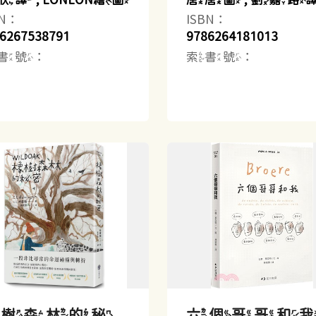
BN：
ISBN：
6267538791
9786264181013
書號：
索書號：
橡樹森林的秘
六個哥哥和我 