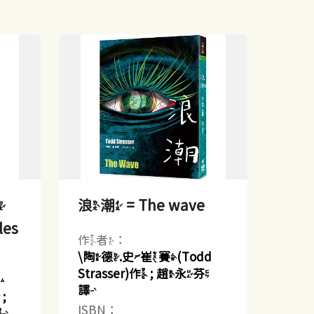
檔
浪潮 = The wave
les
作者：
\陶德.史崔賽(Todd
Strasser)作 ; 趙永芬
斯
譯
;
ISBN：
譯