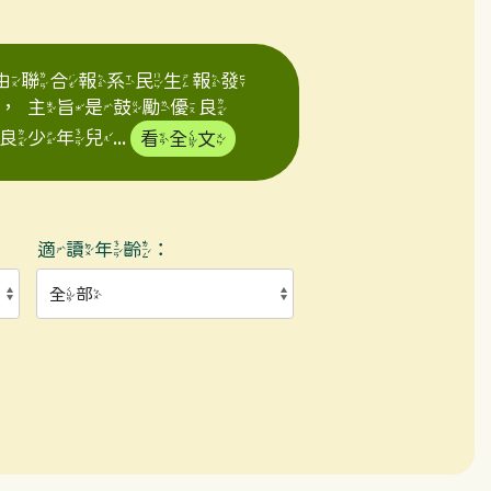
年由聯合報系民生報發
，主旨是鼓勵優良
年兒...
看全文
適讀年齡：