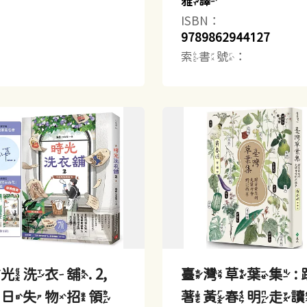
雅譯
ISBN：
9789862944127
索書號：
光洗衣舖. 2,
臺灣草葉集 : 
今日失物招領
著黃春明走