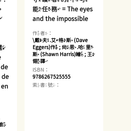
安
能任務 = The eyes
實
and the impossible
作者：
\戴夫.艾格斯(Dave
還
Eggers)作 ; 尚恩.哈里
斯(Shawn Harris)繪 ; 王
e
翎譯
 de
ISBN：
, de
9786267525555
索書號：
, en
林敏