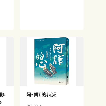
跟
阿輝的心
讀