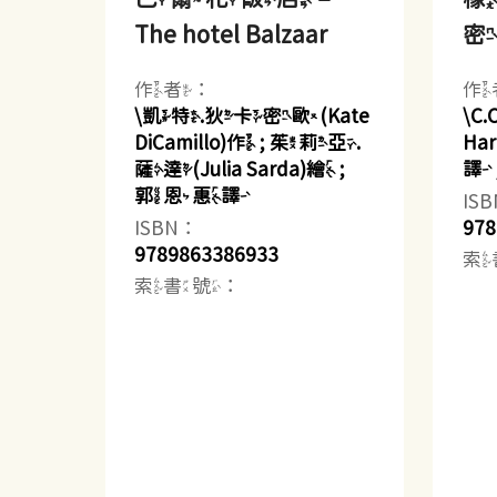
The hotel Balzaar
密 
作者：
作
\凱特.狄卡密歐(Kate
\C
DiCamillo)作 ; 茱莉亞.
Ha
薩達(Julia Sarda)繪 ;
譯
郭恩惠譯
IS
ISBN：
978
9789863386933
索
索書號：