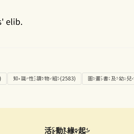
)
知識性讀物組(2583)
圖畫書及幼兒讀物
活動緣起