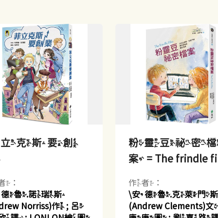
菲立克斯要創
粉靈豆祕密
業
案 = The frindle fi
者：
作者：
安德魯.諾瑞斯
\安德魯.克萊門
drew Norriss)作 ; 呂
(Andrew Clements)文 
譯 ; LONLON繪圖
唐唐圖 ; 劉嘉路