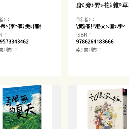
中
身旁野花雜
者：
作者：
海蒂(李家雯)著
\黃春明文.圖.字
BN：
ISBN：
9573343462
9786264183666
書號：
索書號：