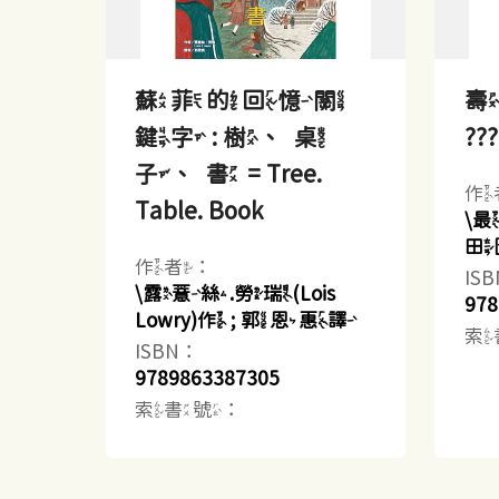
蘇菲的回憶關
壽
鍵字 : 樹、桌
??
子、書 = Tree.
作
Table. Book
\
田
作者：
IS
\露薏絲.勞瑞(Lois
978
Lowry)作 ; 郭恩惠譯
索
ISBN：
9789863387305
索書號：