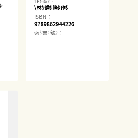
作者：
草
\林鍾隆作
ISBN：
9789862944226
索書號：