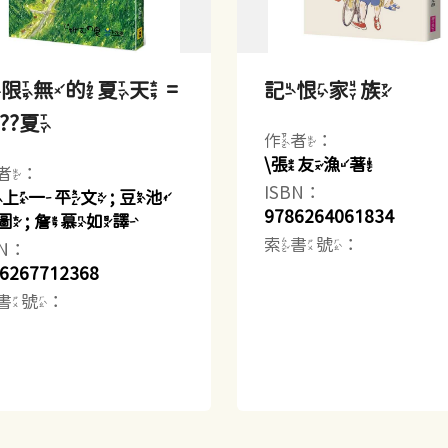
限無的夏天 =
記恨家族
???夏
作者：
\張友漁著
者：
ISBN：
最上一平文 ; 豆池
9786264061834
圖 ; 詹慕如譯
索書號：
BN：
6267712368
書號：