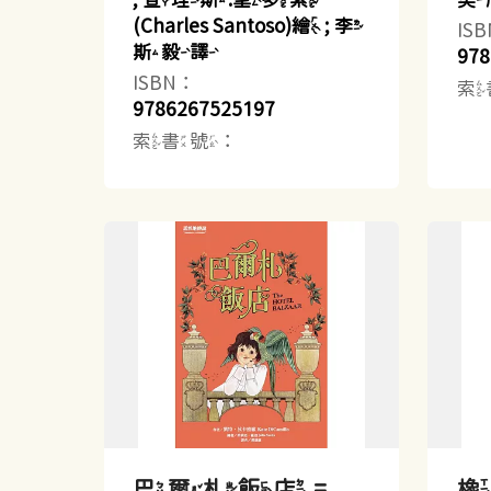
(Charles Santoso)繪 ; 李
IS
斯毅譯
978
ISBN：
索
9786267525197
索書號：
巴爾札飯店 =