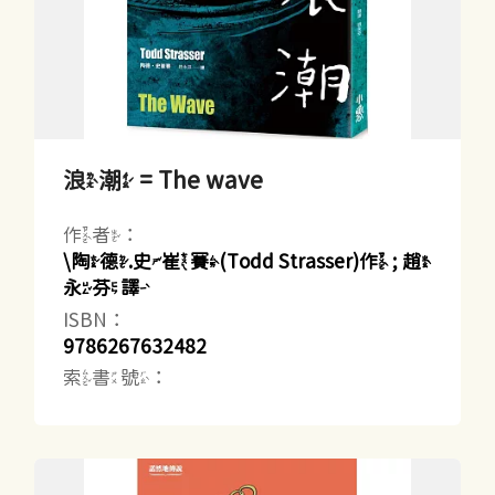
浪潮 = The wave
作者：
\陶德.史崔賽(Todd Strasser)作 ; 趙
永芬譯
ISBN：
9786267632482
索書號：