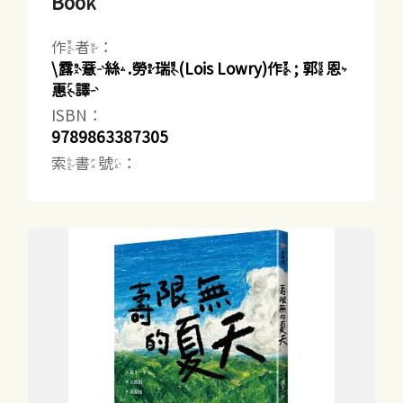
Book
作者：
\露薏絲.勞瑞(Lois Lowry)作 ; 郭恩
惠譯
ISBN：
9789863387305
索書號：