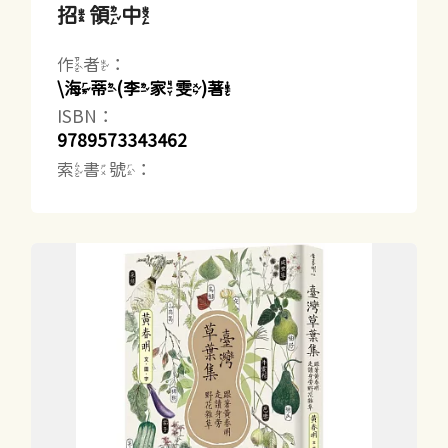
招領中
作者：
\海蒂(李家雯)著
ISBN：
9789573343462
索書號：