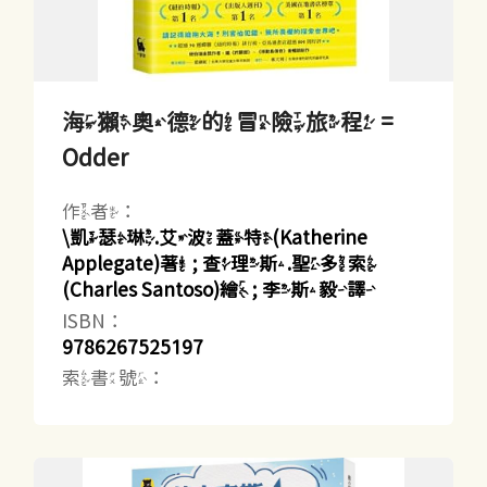
海獺奧德的冒險旅程 =
Odder
作者：
\凱瑟琳.艾波蓋特(Katherine
Applegate)著 ; 查理斯.聖多索
(Charles Santoso)繪 ; 李斯毅譯
ISBN：
9786267525197
索書號：