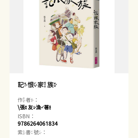
記恨家族
作者：
\張友漁著
ISBN：
9786264061834
索書號：