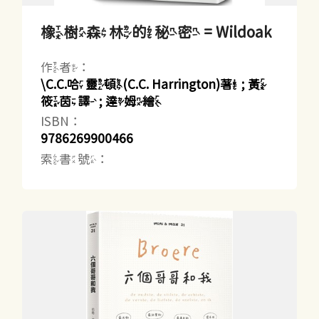
橡樹森林的秘密 = Wildoak
作者：
\C.C.哈靈頓(C.C. Harrington)著 ; 黃
筱茵譯 ; 達姆繪
ISBN：
9786269900466
索書號：