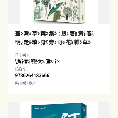
臺灣草葉集 : 跟著黃春
明走讀身旁野花雜草
作者：
\黃春明文.圖.字
ISBN：
9786264183666
索書號：