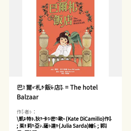
巴爾札飯店 = The hotel
Balzaar
作者：
\凱特.狄卡密歐(Kate DiCamillo)作
; 茱莉亞.薩達(Julia Sarda)繪 ; 郭