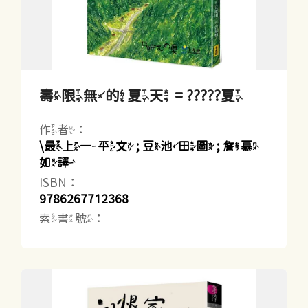
壽限無的夏天 = ?????夏
作者：
\最上一平文 ; 豆池田圖 ; 詹慕
如譯
ISBN：
9786267712368
索書號：