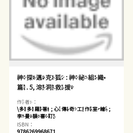
神探邁克狐 : 神祕組織
篇. 5, 溶洞救援
作者：
\多多羅著 ; 心傳奇工作室繪 ;
李曼韻審訂
ISBN：
9786269968671