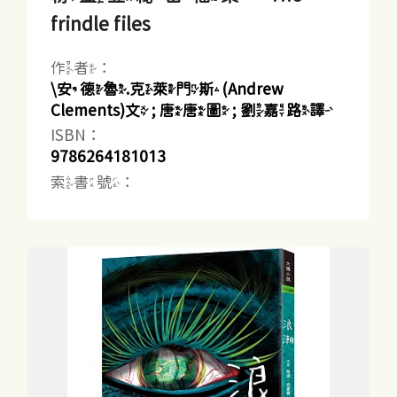
frindle files
作者：
\安德魯.克萊門斯(Andrew
Clements)文 ; 唐唐圖 ; 劉嘉路譯
ISBN：
9786264181013
索書號：