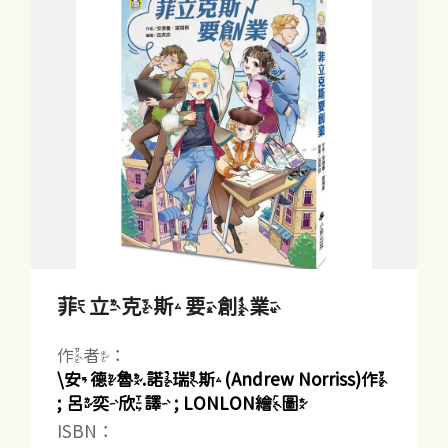
菲立克斯要創業
作者：
\安德魯.諾瑞斯(Andrew Norriss)作
; 呂奕欣譯 ; LONLON繪圖
ISBN：