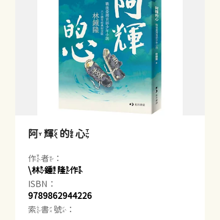
阿輝的心
作者：
\林鍾隆作
ISBN：
9789862944226
索書號：