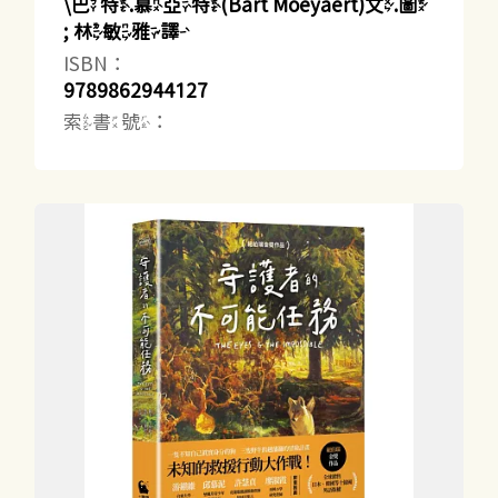
\巴特.慕亞特(Bart Moeyaert)文.圖
; 林敏雅譯
ISBN：
9789862944127
索書號：