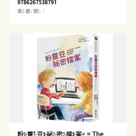
9786267538791
索書號：
粉靈豆祕密檔案 = The