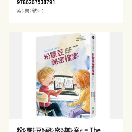
9786267538791
索書號：
粉靈豆祕密檔案 = The