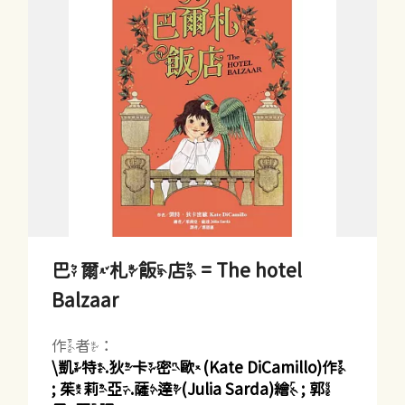
巴爾札飯店 = The hotel
Balzaar
作者：
\凱特.狄卡密歐(Kate DiCamillo)作
; 茱莉亞.薩達(Julia Sarda)繪 ; 郭