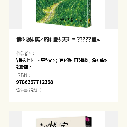
壽限無的夏天 = ?????夏
作者：
\最上一平文 ; 豆池田圖 ; 詹慕
如譯
ISBN：
9786267712368
索書號：