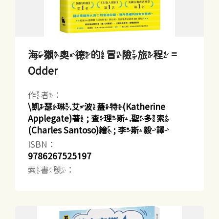
海獺奧德的冒險旅程 =
Odder
作者：
\凱瑟琳.艾波蓋特(Katherine
Applegate)著 ; 查理斯.聖多索
(Charles Santoso)繪 ; 李斯毅譯
ISBN：
9786267525197
索書號：