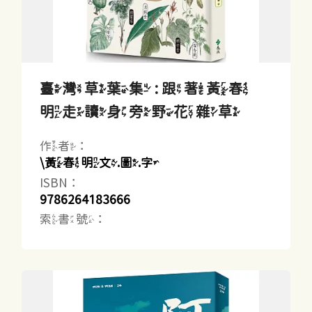
臺灣草葉集 : 跟著黃春
明走讀身旁野花雜草
作者：
\黃春明文.圖.字
ISBN：
9786264183666
索書號：