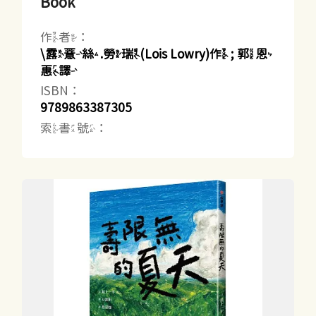
Book
作者：
\露薏絲.勞瑞(Lois Lowry)作 ; 郭恩
惠譯
ISBN：
9789863387305
索書號：