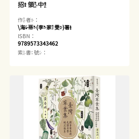
招領中
作者：
\海蒂(李家雯)著
ISBN：
9789573343462
索書號：