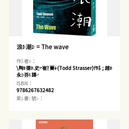
浪潮 = The wave
作者：
\陶德.史崔賽(Todd Strasser)作 ; 趙
永芬譯
ISBN：
9786267632482
索書號：