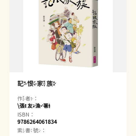
記恨家族
作者：
\張友漁著
ISBN：
9786264061834
索書號：