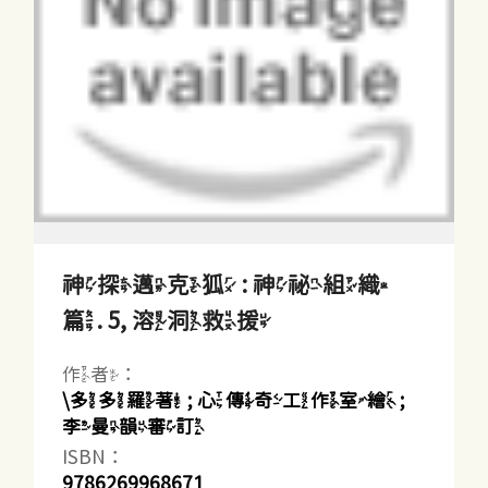
神探邁克狐 : 神祕組織
篇. 5, 溶洞救援
作者：
\多多羅著 ; 心傳奇工作室繪 ;
李曼韻審訂
ISBN：
9786269968671