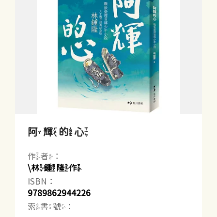
阿輝的心
作者：
\林鍾隆作
ISBN：
9789862944226
索書號：