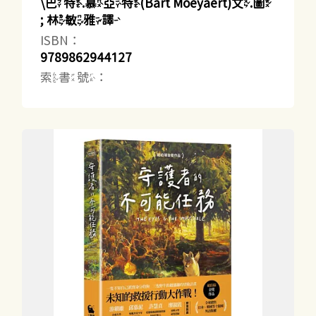
\巴特.慕亞特(Bart Moeyaert)文.圖
; 林敏雅譯
ISBN：
9789862944127
索書號：