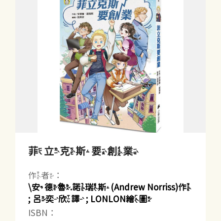
菲立克斯要創業
作者：
\安德魯.諾瑞斯(Andrew Norriss)作
; 呂奕欣譯 ; LONLON繪圖
ISBN：