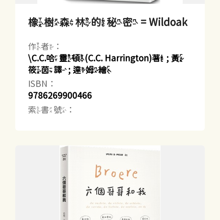
橡樹森林的秘密 = Wildoak
作者：
\C.C.哈靈頓(C.C. Harrington)著 ; 黃
筱茵譯 ; 達姆繪
ISBN：
9786269900466
索書號：