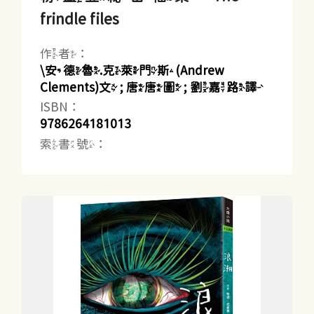
frindle files
作者：
\安德魯.克萊門斯(Andrew
Clements)文 ; 唐唐圖 ; 劉嘉路譯
ISBN：
9786264181013
索書號：