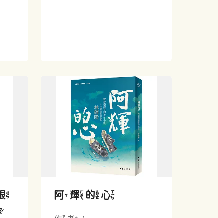
跟
阿輝的心
讀