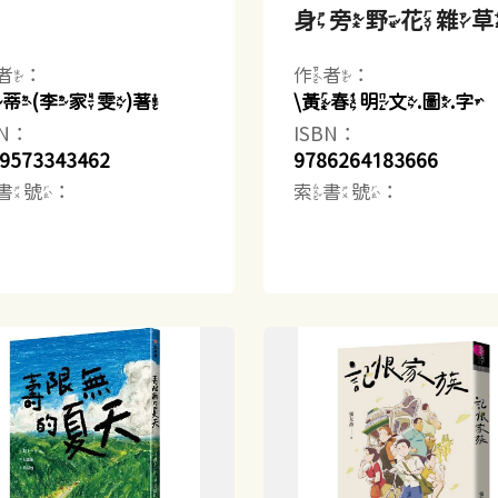
中
身旁野花雜
者：
作者：
海蒂(李家雯)著
\黃春明文.圖.字
BN：
ISBN：
9573343462
9786264183666
書號：
索書號：