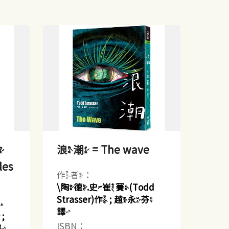
檔
浪潮 = The wave
les
作者：
\陶德.史崔賽(Todd
Strasser)作 ; 趙永芬
斯
譯
;
ISBN：
譯