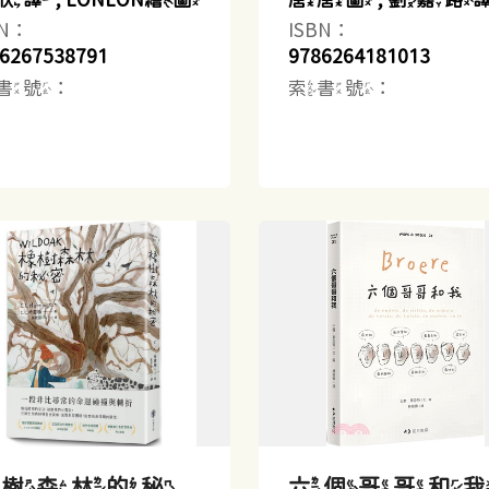
BN：
ISBN：
6267538791
9786264181013
書號：
索書號：
橡樹森林的秘
六個哥哥和我 