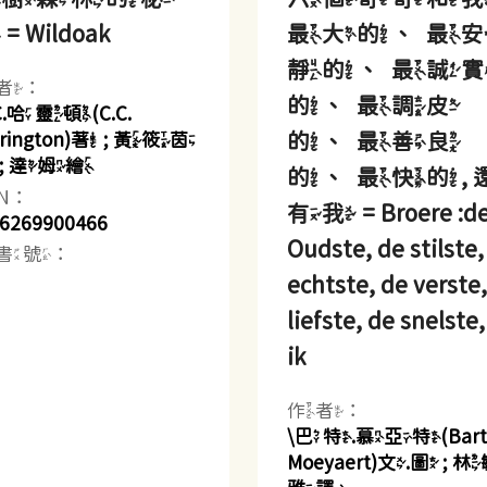
= Wildoak
最大的、最
靜的、最誠
者：
的、最調皮
.C.哈靈頓(C.C.
的、最善良
rrington)著 ; 黃筱茵
 ; 達姆繪
的、最快的, 
BN：
有我 = Broere :d
6269900466
Oudste, de stilste,
書號：
echtste, de verste
liefste, de snelste
ik
作者：
\巴特.慕亞特(Bart
Moeyaert)文.圖 ; 