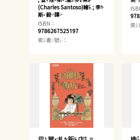
(Charles Santoso)繪 ; 李
IS
斯毅譯
978
ISBN：
索
9786267525197
索書號：
巴爾札飯店 =