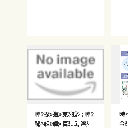
神探邁克狐 : 神
時
祕組織篇. 5, 溶