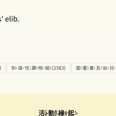
)
知識性讀物組(2583)
圖畫書及幼兒讀物
活動緣起