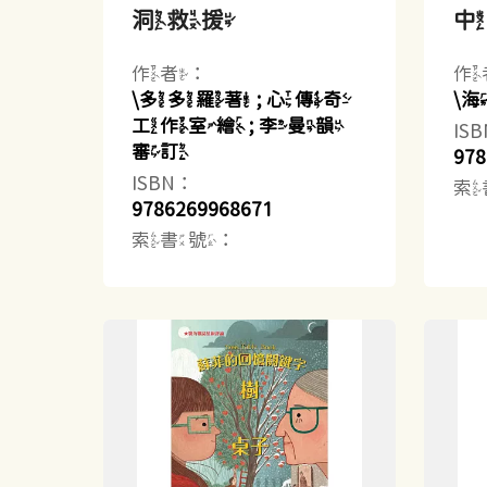
洞救援
作者：
作
\多多羅著 ; 心傳奇
\
工作室繪 ; 李曼韻
IS
審訂
978
ISBN：
索
9786269968671
索書號：