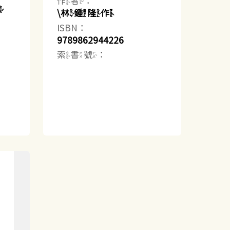
作者：
草
\林鍾隆作
ISBN：
9789862944226
索書號：