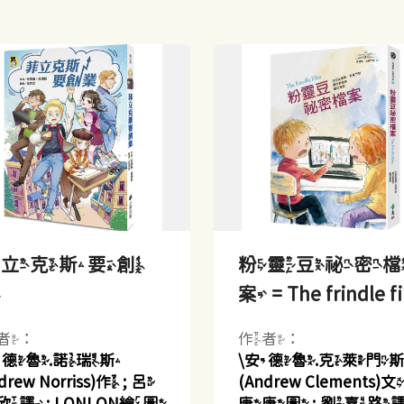
菲立克斯要創
粉靈豆祕密
業
案 = The frindle fi
者：
作者：
安德魯.諾瑞斯
\安德魯.克萊門
drew Norriss)作 ; 呂
(Andrew Clements)文 
譯 ; LONLON繪圖
唐唐圖 ; 劉嘉路