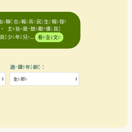
年由聯合報系民生報發
，主旨是鼓勵優良
年兒...
看全文
適讀年齡：