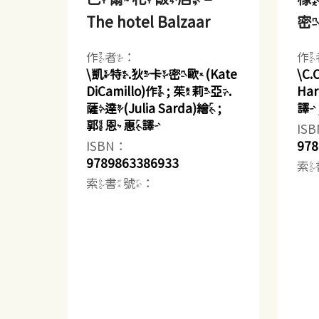
The hotel Balzaar
密 
作者：
作
\凱特.狄卡密歐(Kate
\C
DiCamillo)作 ; 茱莉亞.
Ha
薩達(Julia Sarda)繪 ;
譯
郭恩惠譯
IS
ISBN：
978
9789863386933
索
索書號：