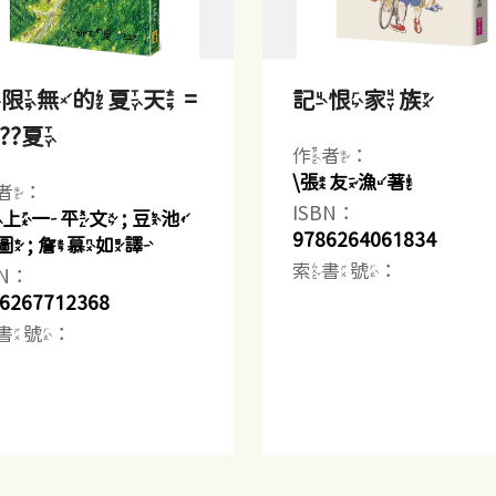
限無的夏天 =
記恨家族
???夏
作者：
\張友漁著
者：
ISBN：
最上一平文 ; 豆池
9786264061834
圖 ; 詹慕如譯
索書號：
BN：
6267712368
書號：