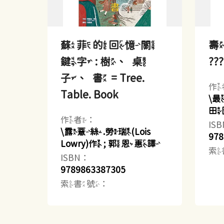
蘇菲的回憶關
壽
鍵字 : 樹、桌
??
子、書 = Tree.
作
Table. Book
\
田
作者：
IS
\露薏絲.勞瑞(Lois
978
Lowry)作 ; 郭恩惠譯
索
ISBN：
9789863387305
索書號：