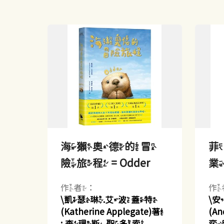
海獺奧德的冒
險旅程 = Odder
作者：
作
\凱瑟琳.艾波蓋特
\
(Katherine Applegate)著
(An
; 查理斯.聖多索
奕欣