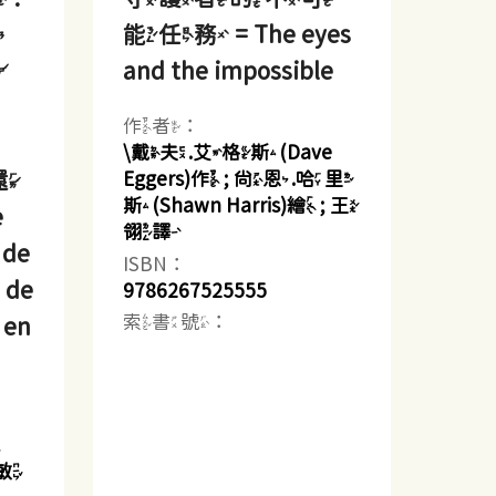
安
能任務 = The eyes
實
and the impossible
作者：
\戴夫.艾格斯(Dave
還
Eggers)作 ; 尚恩.哈里
斯(Shawn Harris)繪 ; 王
e
翎譯
 de
ISBN：
, de
9786267525555
索書號：
, en
林敏