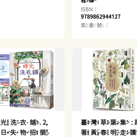
雅譯
ISBN：
9789862944127
索書號：
光洗衣舖. 2,
臺灣草葉集 : 
今日失物招領
著黃春明走