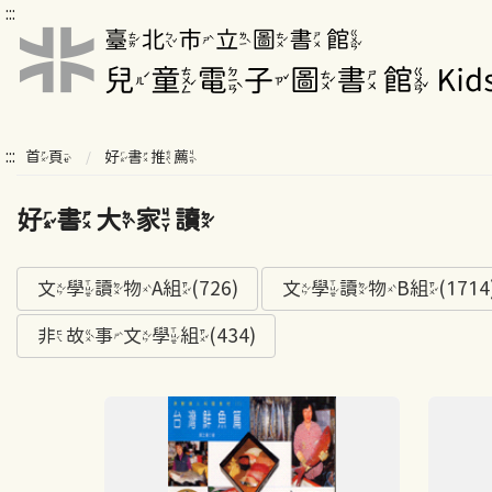
:::
:::
首頁
好書推薦
好書大家讀
文學讀物A組(726)
文學讀物B組(1714
非故事文學組(434)