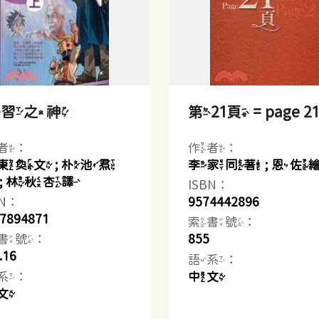
學習之神
第21頁 = page 21
者：
作者：
東奐文 ; 朴池焄
李家同著 ; 恩佐
 ; 林秋杏譯
ISBN：
BN：
9574442896
7894871
索書號：
書號：
855
.16
語系：
系：
中文
文