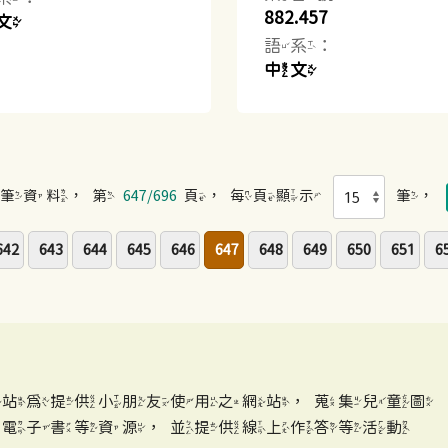
882.457
文
語系：
中文
筆資料，第
647/696
頁，每頁顯示
筆，
642
643
644
645
646
647
648
649
650
651
6
網站為提供小朋友使用之網站，蒐集兒童圖
、電子書等資源，並提供線上作答等活動