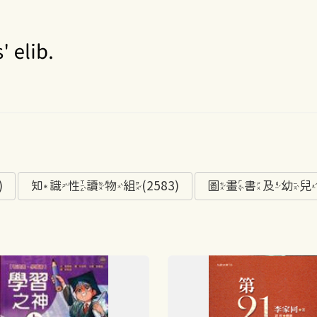
)
知識性讀物組(2583)
圖畫書及幼兒讀物