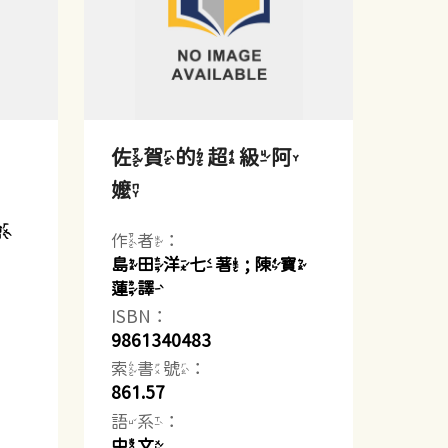
佐賀的超級阿
嬤
繪
作者：
島田洋七著 ; 陳寶
蓮譯
ISBN：
9861340483
索書號：
861.57
語系：
中文