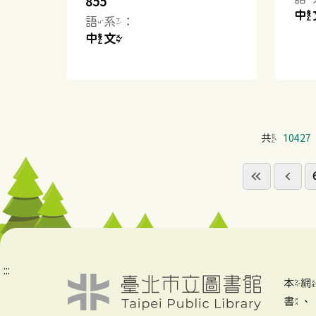
855
中
語系：
中文
共
10427
:::
本
書