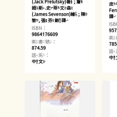
(Jack Prelutsky)著 ; 詹
皮
姆斯.史蒂文森
Fe
(James Sevenson)繪 ; 陳
譯
黎, 張芬齡譯
IS
ISBN：
957
9864176609
索
索書號：
785
874.59
語
語系：
中
中文