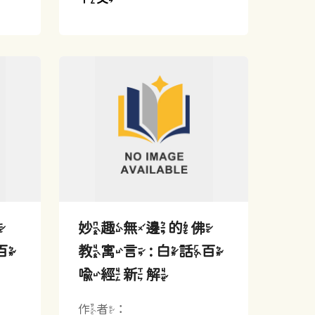
佛
妙趣無邊的佛
百
教寓言 : 白話百
喻經新解
作者：