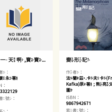
一天啊,寶寶...
變形記
者：
作者：
康永著
法蘭茲.卡夫卡(Fra
Kafka)原著 ; 熊亮
BN：
圖
3322129
ISBN：
書號：
9867942671
索書號：
系：