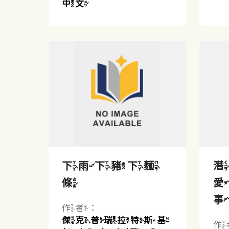
中文
下雨下豬下麵
潛
條
作者：
傑克.普瑞拉特斯基
作