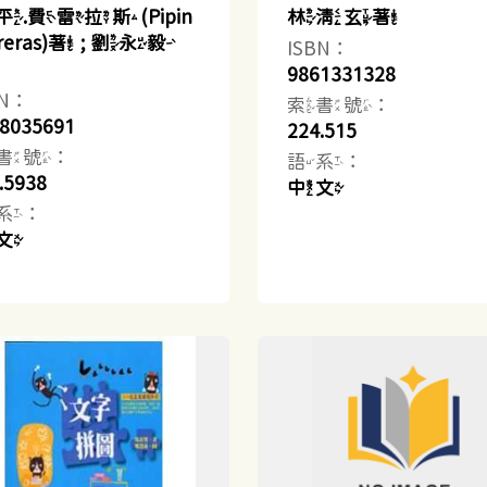
平.費雷拉斯(Pipin
林清玄著
rreras)著 ; 劉永毅
ISBN：
9861331328
BN：
索書號：
8035691
224.515
書號：
語系：
.5938
中文
系：
文