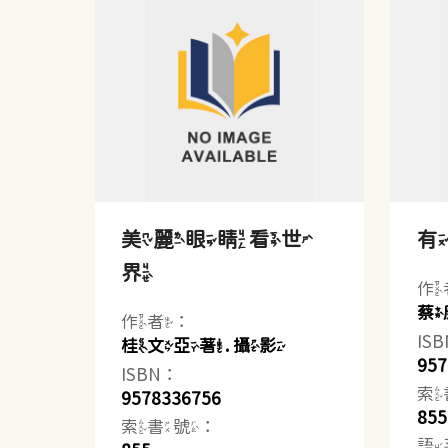
美麗眼睛看世
有
界
作
蔡
作者：
IS
桂文亞著. 攝影
957
ISBN：
索
9578336756
855
索書號：
語