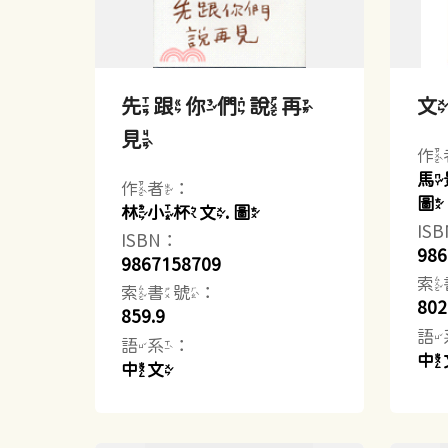
先跟你們說再
見
作
馬
作者：
圖
林小杯文. 圖
IS
ISBN：
986
9867158709
索
索書號：
802
859.9
語
語系：
中
中文