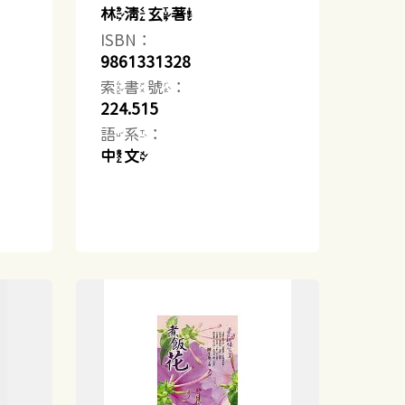
林清玄著
ISBN：
9861331328
索書號：
224.515
語系：
中文