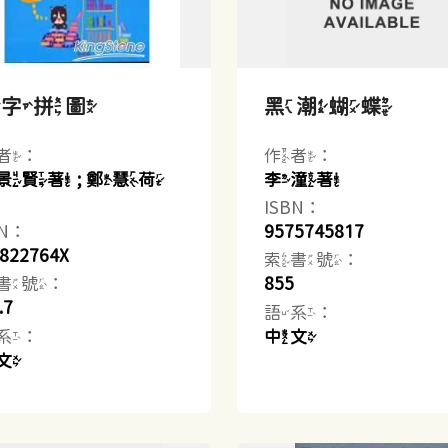
文字拼圖
黑潮蝴蝶
者：
作者：
景賢著 ; 鄭慧荷
李潼著
ISBN：
BN：
9575745817
822764X
索書號：
書號：
855
.7
語系：
系：
中文
文