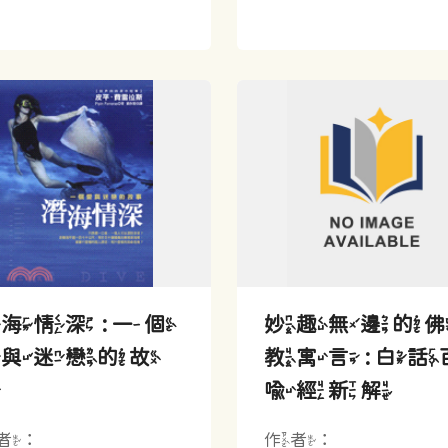
海情深 : 一個
妙趣無邊的
愛與迷戀的故
教寓言 : 白話
事
喻經新解
者：
作者：