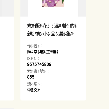
煮飯花 : 溫馨的
親情小品選集
作者：
陳幸蕙主編
ISBN：
9575745809
索書號：
855
語系：
中文