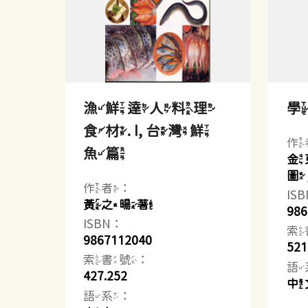
漁鮮達人料理
食材. I, 台灣鮮
作
魚篇
金
圖
作者：
IS
黃之暘著
986
ISBN：
索
9867112040
521
索書號：
語
427.252
中
語系：